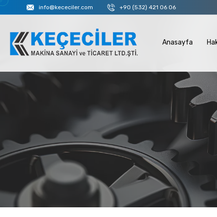
info@kececiler.com
+90 (532) 421 06 06
Anasayfa
Ha