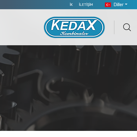
Diller
İK
İLETIŞIM