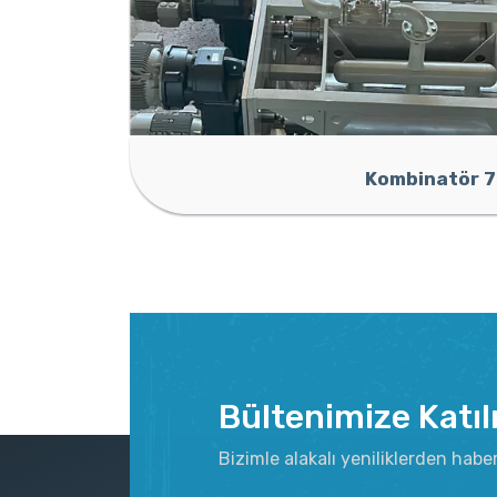
Kombinatör 7
Bültenimize Katıl
Bizimle alakalı yeniliklerden habe