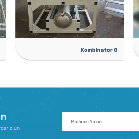
Kombinatör 8
ın
rdar olun