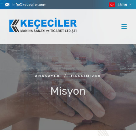
Diller
info@kececiler.com
ANASAYFA
/
HAKKIMIZDA
Misyon