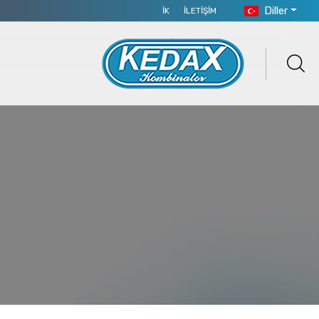
Diller
İK
İLETIŞIM