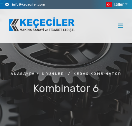
Diller
info@kececiler.com
ANASAYFA
/
ÜRÜNLER
/
KEDAX KOMBINATÖR
Kombinator 6